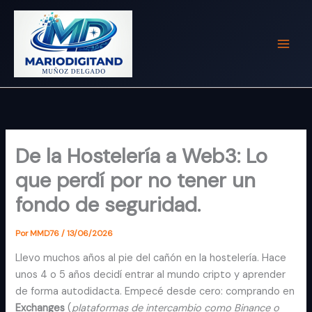
Ir
al
contenido
De la Hostelería a Web3: Lo
que perdí por no tener un
fondo de seguridad.
Por
MMD76
/
13/06/2026
Llevo muchos años al pie del cañón en la hostelería. Hace
unos 4 o 5 años decidí entrar al mundo cripto y aprender
de forma autodidacta. Empecé desde cero: comprando en
Exchanges
(
plataformas de intercambio como Binance o