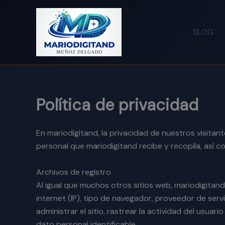
Ir
al
contenido
BLOG
Política de privacidad
En mariodigitand, la privacidad de nuestros visita
personal que mariodigitand recibe y recopila, así c
Archivos de registro
Al igual que muchos otros sitios web, mariodigitand
internet (IP), tipo de navegador, proveedor de servi
administrar el sitio, rastrear la actividad del usua
dato personal identificable.